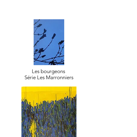
cm
cm
cm
2024
2023
2023
Les bourgeons
Série Les Marronniers